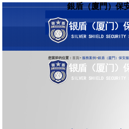
銀盾（廈門）保
您當前的位置：
首頁
>
服務案例
>
銀盾（廈門）保安服