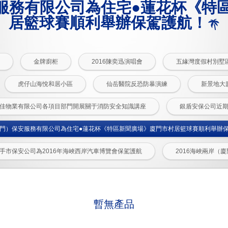
服務有限公司為住宅●蓮花杯《特
居籃球賽順利舉辦保駕護航！
金牌廚柜
2016陳奕迅演唱會
五緣灣度假村別墅
虎仔山海悅和居小區
仙岳醫院反恐防暴演練
新景地大
豪又佳物業有限公司各項目部門開展關于消防安全知識講座
銀盾安保公司近
門）保安服務有限公司為住宅●蓮花杯《特區新聞廣場》廈門市村居籃球賽順利舉辦
攜手市保安公司為2016年海峽西岸汽車博覽會保駕護航
2016海峽兩岸（
暫無產品