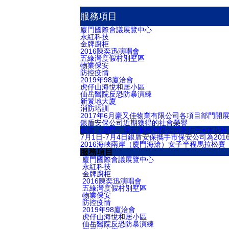
服務項目
廈門國際會議展覽中心
永紅科技
金牌廚柜
2016陳奕迅演唱會
五緣灣度假村別墅區
物業保安
防控疫情
2019年98廈洽會
虎仔山海悅和居小區
仙岳醫院反恐防暴演練
新景地大廈
消防培訓
2017年6月豪又佳物業有限公司各項目部門開
銀盾安保公司近期獲得的社會榮譽
銀盾（廈門）保安服務有限公司為住宅●蓮花
7月1日-7月4日銀盾安保攜手市保安公司為20
2016海峽兩岸（廈門海滄）女子半程馬拉松賽
服務項目
廈門國際會議展覽中心
永紅科技
金牌廚柜
2016陳奕迅演唱會
五緣灣度假村別墅區
物業保安
防控疫情
2019年98廈洽會
虎仔山海悅和居小區
仙岳醫院反恐防暴演練