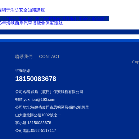
展關于消防安全知識講座
杯《特區新聞廣場》廈門市村居籃球賽順利舉辦保駕護航！
16年海峽西岸汽車博覽會保駕護航
聯系我們
CONTACT
Cop
咨詢熱線
18150083678
公司名稱:銀盾（廈門）保安服務有限公司
郵箱:ydxmba@163.com
公司地址:福建省廈門市思明區呂嶺路2號阿里
山大廈北辦公樓1002號之一
寧小姐:18150083678
公司電話:0592-5117117