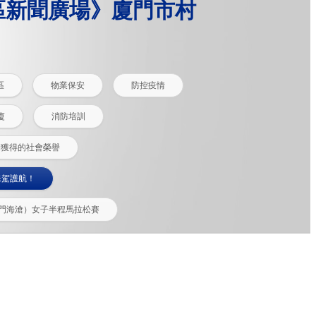
區新聞廣場》廈門市村
區
物業保安
防控疫情
廈
消防培訓
期獲得的社會榮譽
保駕護航！
廈門海滄）女子半程馬拉松賽