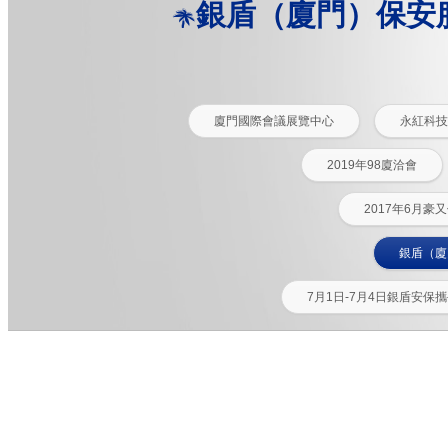
銀盾（廈門）保安
廈門國際會議展覽中心
永紅科技
2019年98廈洽會
2017年6月
銀盾（廈
7月1日-7月4日銀盾安保