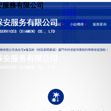
安服務有限公司
首頁
公司介紹
發展愿景
公司資質
小組機構
黨支部工作制度
首頁
公司介紹
小組機構
服務案例
工會
幫扶基金
服務案例
新聞資訊
聯系我們
豪又佳物業
務有限公司為住宅●蓮花杯《特區新聞廣場》廈門市村居籃球賽順利舉辦保駕護航！