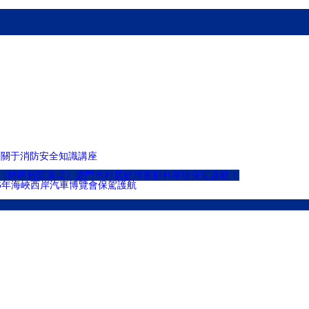
展關于消防安全知識講座
杯《特區新聞廣場》廈門市村居籃球賽順利舉辦保駕護航！
16年海峽西岸汽車博覽會保駕護航