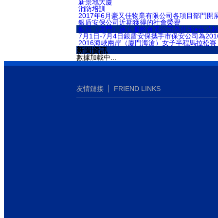
新景地大廈
消防培訓
2017年6月豪又佳物業有限公司各項目部門開
銀盾安保公司近期獲得的社會榮譽
銀盾（廈門）保安服務有限公司為住宅●蓮花
7月1日-7月4日銀盾安保攜手市保安公司為20
2016海峽兩岸（廈門海滄）女子半程馬拉松賽
新聞資訊
數據加載中...
友情鏈接
FRIEND LINKS